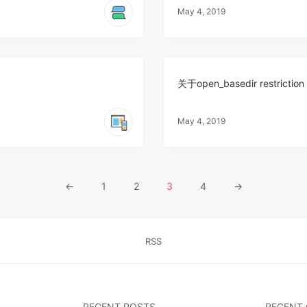
May 4, 2019
关于open_basedir restrictio
May 4, 2019
←
1
2
3
4
→
RSS
RECENT POSTS
RECENT