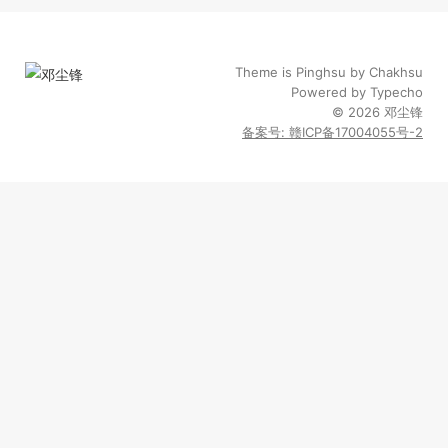
Theme is
Pinghsu
by
Chakhsu
Powered by
Typecho
© 2026
邓尘锋
备案号: 赣ICP备17004055号-2