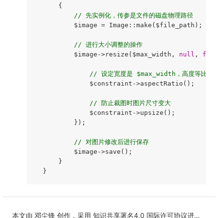
{

// 先实例化，传参是文件的磁盘物理路径
          $image = Image::make($file_path);

// 进行大小调整的操作
          $image->resize($max_width, 
null
, 
func
// 设定宽度是 $max_width，高度等比
              $constraint->aspectRatio();

// 防止裁图时图片尺寸变大
              $constraint->upsize();

          });

// 对图片修改后进行保存
          $image->save();

      }

  }
本文由
邓尘锋
创作，采用
知识共享署名4.0
国际许可协议进行许可