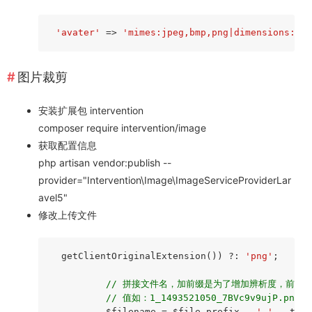
'avater'
 => 
'mimes:jpeg,bmp,png|dimensions:min
图片裁剪
安装扩展包 intervention
composer require intervention/image
获取配置信息
php artisan vendor:publish --
provider="Intervention\Image\ImageServiceProviderLar
avel5"
修改上传文件
  getClientOriginalExtension()) ?: 
'png'
;

// 拼接文件名，加前缀是为了增加辨析度，前缀可
// 值如：1_1493521050_7BVc9v9ujP.png
          $filename = $file_prefix . 
'_'
 . time