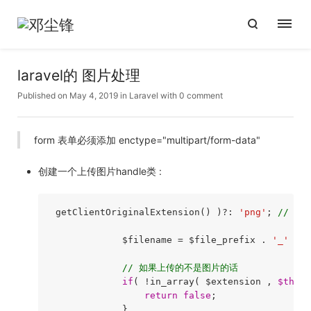
laravel的 图片处理
Published on May 4, 2019
in
Laravel
with
0 comment
form 表单必须添加 enctype="multipart/form-data"
创建一个上传图片handle类 :
 getClientOriginalExtension() )?: 
'png'
; 
// $f
             $filename = $file_prefix . 
'_'
 . t
// 如果上传的不是图片的话
if
( !in_array( $extension , 
$this
-
return
false
;

             }
