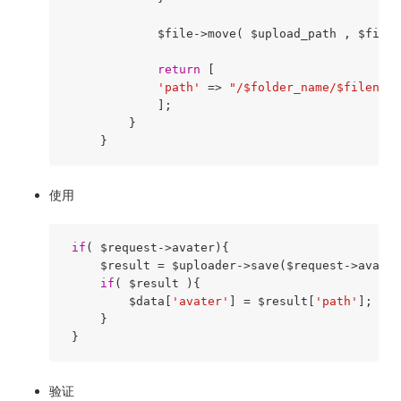
             $file->move( $upload_path , $filen
return
 [

'path'
 => 
"/$folder_name/$filename
             ];

         }

使用
if
( $request->avater){

     $result = $uploader->save($request->avater
if
( $result ){

         $data[
'avater'
] = $result[
'path'
];

     }

验证