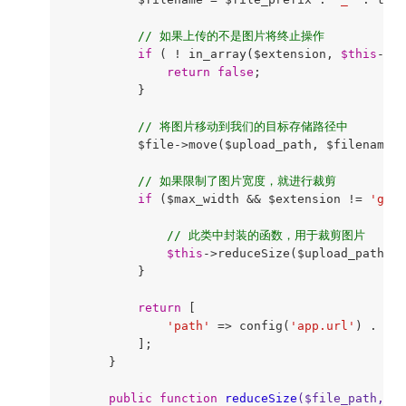
// 如果上传的不是图片将终止操作
if
 ( ! in_array($extension, 
$this
->al
return
false
;

          }

// 将图片移动到我们的目标存储路径中
          $file->move($upload_path, $filename);

// 如果限制了图片宽度，就进行裁剪
if
 ($max_width && $extension != 
'gif'
// 此类中封装的函数，用于裁剪图片
$this
->reduceSize($upload_path . 
          }

return
 [

'path'
 => config(
'app.url'
) . 
"/$
          ];

      }

public
function
reduceSize
($file_path, $m