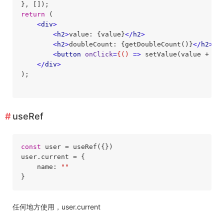
return
 (

<
div
>
<
h2
>
value: {value}
</
h2
>
<
h2
>
doubleCount: {getDoubleCount()}
</
h2
>
<
button
onClick
=
{()
 =>
 setValue(value + 1)
</
div
>
);

useRef
const
 user = useRef({})

user.current = {

    name: 
""
任何地方使用，user.current