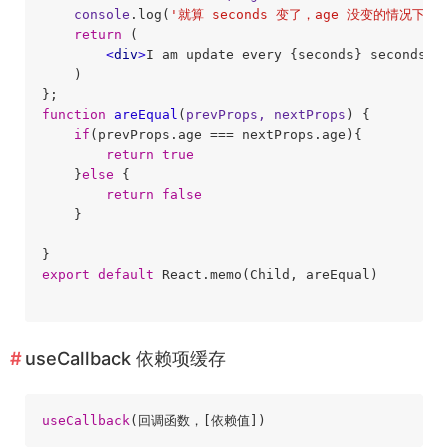
console
.log(
'就算 seconds 变了，age 没变的情况下，我
return
 (

<
div
>
I am update every {seconds} seconds
</
    )

function
areEqual
(
prevProps, nextProps
) 
{

if
(prevProps.age === nextProps.age){

return
true
    }
else
 {

return
false
    }

export
default
 React.memo(Child, areEqual)

useCallback 依赖项缓存
useCallback
(回调函数，
[依赖值]