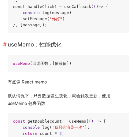
...

const handleClick1 = useCallback(
()
=>
 {

console
.log(message)

    setMessage(
"你好"
)

useMemo：性能优化
useMemo
(回调函数，
[依赖值]
有点像 React.memo
默认情况下，只要数据发生变化，就会触发更新，使用
useMemo 包裹函数
const
 getDoubleCount = useMemo(
()
 =>
 {

console
.log(
'我只会渲染一次'
);

return
 count * 
2
;
