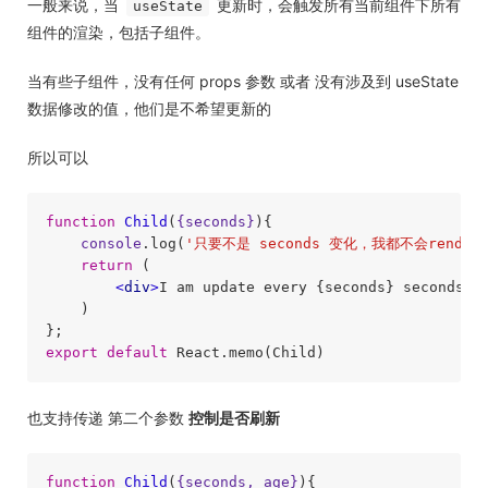
一般来说，当
更新时，会触发所有当前组件下所有
useState
组件的渲染，包括子组件。
当有些子组件，没有任何 props 参数 或者 没有涉及到 useState
数据修改的值，他们是不希望更新的
所以可以
function
Child
(
{seconds}
)
{

console
.log(
'只要不是 seconds 变化，我都不会render
return
 (

<
div
>
I am update every {seconds} seconds
</
    )

export
default
也支持传递 第二个参数
控制是否刷新
function
Child
(
{seconds, age}
)
{
