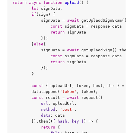
return
async
function
upload
(
) 
{

let
 signData;

if
(sign) {

            signData = 
await
 getUplaodSignExam({
si
const
 signData = response.data

return
 signData

            });

        }
else
{

            signData = 
await
 getUplaodSign().then(
const
 signData = response.data

return
 signData

            });

        }

const
 { uploadUrl, token, host, dir } = sig
        data.append(
'token'
, token);

const
 result = 
await
 request({

url
: uploadUrl,

method
: 
'post'
,

data
: data

        }).then(
(
{ hash, key }
) =>
 {

return
 {
