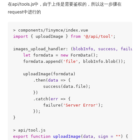
在api/tools.js中，由于上传是需要鉴权的，所以这一步骤在
request中进行的
import
 { uploadImage } 
from
'@/api/tool'
;

images_upload_handler: 
(
blobInfo, success, failure
let
 formdata = 
new
 FormData();

    formdata.append(
'file'
, blobInfo.blob());

    uploadImage(formdata)

        .then(
data
 =>
 {

            success(data.file);

        })

        .catch(
err
 =>
 {

            failure(
'Server Error'
);

        });

}

export
function
uploadImage
(
data, sign = 
""
) 