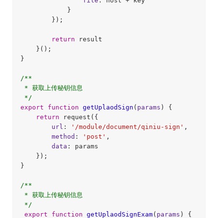
file
: host + key

            }

        });

return
 result

    }();

}

/**

 * 获取上传秘钥信息

 */
export
function
getUplaodSign
(
params
) 
{

return
 request({

url
: 
'/module/document/qiniu-sign'
,

method
: 
'post'
,

data
: params

    });

}

/**

 * 获取上传秘钥信息

 */
export
function
getUplaodSignExam
(
params
) 
{
