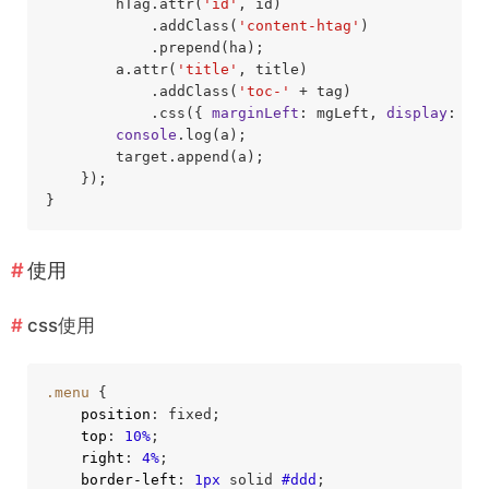
        hTag.attr(
'id'
, id)

            .addClass(
'content-htag'
)

            .prepend(ha);

        a.attr(
'title'
, title)

            .addClass(
'toc-'
 + tag)

            .css({ 
marginLeft
: mgLeft, 
display
: 
'b
console
.log(a);

        target.append(a);

    });

使用
css使用
.menu
 {

position
: fixed;

top
: 
10%
;

right
: 
4%
;

border-left
: 
1px
 solid 
#ddd
;
