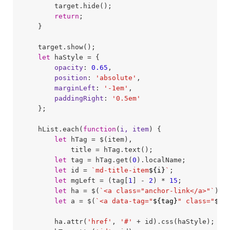
        target.hide();

return
;

    }

    target.show();

let
 haStyle = {

opacity
: 
0.65
,

position
: 
'absolute'
,

marginLeft
: 
'-1em'
,

paddingRight
: 
'0.5em'
    };

    hList.each(
function
(
i, item
) 
{

let
 hTag = $(item),

            title = hTag.text();

let
 tag = hTag.get(
0
).localName;

let
 id = 
`md-title-item
${i}
`
;

let
 mgLeft = (tag[
1
] - 
2
) * 
15
;

let
 ha = $(
`<a class="anchor-link</a>"`
);

let
 a = $(
`<a data-tag="
${tag}
" class="
${t
        ha.attr(
'href'
, 
'#'
 + id).css(haStyle);
