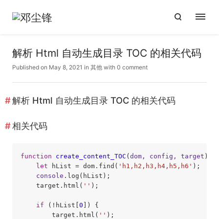
解析 Html 自动生成目录 TOC 的相关代码
Published on May 8, 2021
in
其他
with
0 comment
解析 Html 自动生成目录 TOC 的相关代码
相关代码
function
create_content_TOC
(
dom, config, target
) 
{

let
 hList = dom.find(
'h1,h2,h3,h4,h5,h6'
);

console
.log(hList);

    target.html(
''
);

if
 (!hList[
0
]) {

        target.html(
''
);
