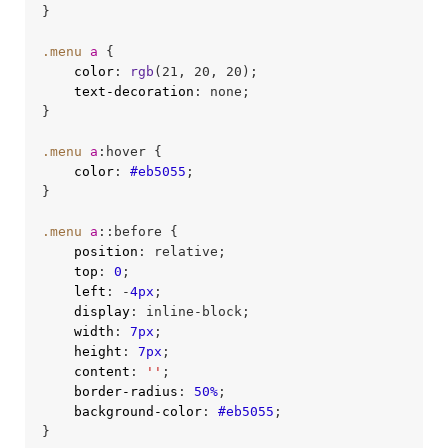
}

.menu
a
 {

color
: 
rgb
(21, 20, 20);

text-decoration
: none;

}

.menu
a
:hover
 {

color
: 
#eb5055
;

}

.menu
a
::before
 {

position
: relative;

top
: 
0
;

left
: -
4px
;

display
: inline-block;

width
: 
7px
;

height
: 
7px
;

content
: 
''
;

border-radius
: 
50%
;

background-color
: 
#eb5055
;

}
