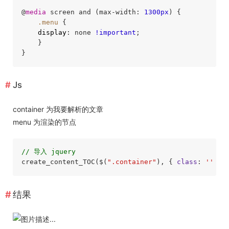
@
media
 screen and (max-width: 
1300px
) {

.menu
 {

display
: none 
!important
;

    }

Js
container 为我要解析的文章
menu 为渲染的节点
// 导入 jquery
create_content_TOC($(
".container"
), { 
class
: 
''
 },
结果