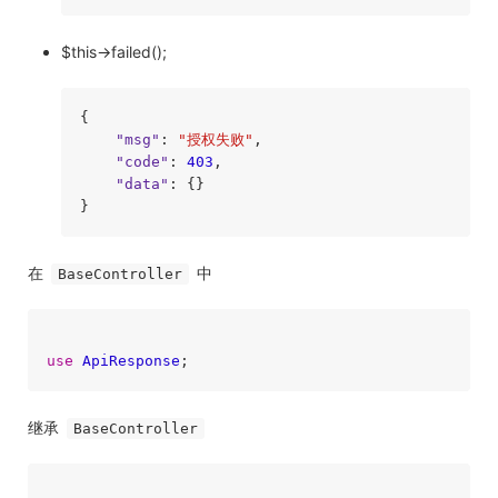
$this->failed();
{

"msg"
: 
"授权失败"
,

"code"
: 
403
,

"data"
: {}

在
中
BaseController
use
ApiResponse
继承
BaseController