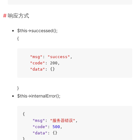
响应方式
$this->successed();
{
"msg"
: 
"success"
,

"code"
: 200,

"data"
: {}
}
$this->internalError();
{

"msg"
: 
"服务器错误"
,

"code"
: 
500
,

"data"
: {}
