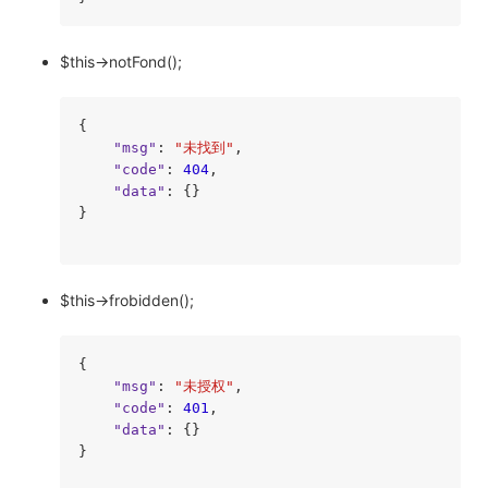
$this->notFond();
{

"msg"
: 
"未找到"
,

"code"
: 
404
,

"data"
: {}

}

$this->frobidden();
{

"msg"
: 
"未授权"
,

"code"
: 
401
,

"data"
: {}

}
