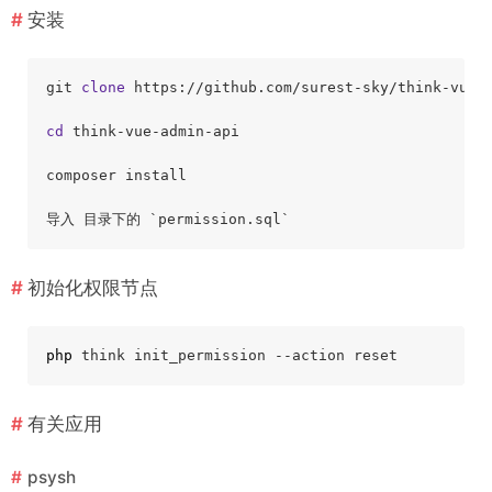
安装
git 
clone
 https://github.com/surest-sky/think-vue-a
cd
 think-vue-admin-api

composer install

初始化权限节点
php
有关应用
psysh